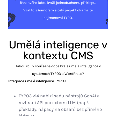
část svého kódu kvůli jednoduchému překlepu.
Vzal to s humorem a celý projekt okamžitě
pojmenoval TYPO.
Umělá inteligence v
kontextu CMS
Jakou roli v současné době hraje umělá inteligence v
systémech TYPO3 a WordPress?
Integrace umělé inteligence TYPO3
TYPO3 v14 nabízí sadu nástrojů GenAI a
rozhraní API pro externí LLM (např.
překlady, nápady na obsah) bez přímého