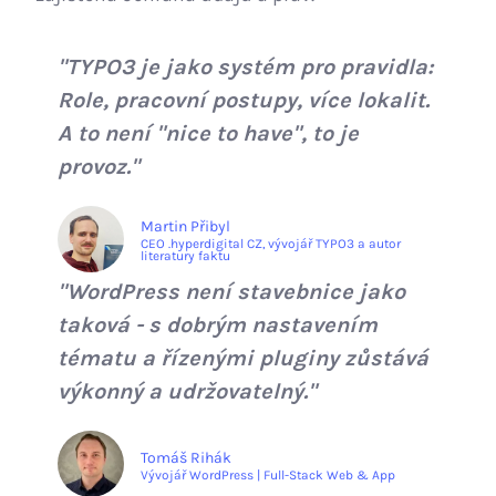
"TYPO3 je jako systém pro pravidla:
Role, pracovní postupy, více lokalit.
A to není "nice to have", to je
provoz."
Martin Přibyl
CEO .hyperdigital CZ, vývojář TYPO3 a autor
literatury faktu
"WordPress není stavebnice jako
taková - s dobrým nastavením
tématu a řízenými pluginy zůstává
výkonný a udržovatelný."
Tomáš Rihák
Vývojář WordPress | Full-Stack Web & App