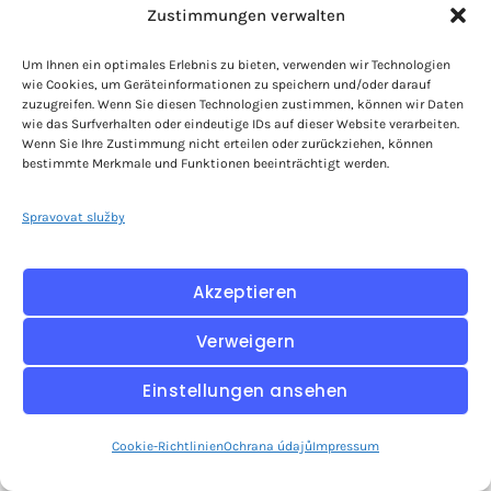
Zustimmungen verwalten
infrastruktury pro naše vlastní instalace i
instalace našich zákazníků. Nejste závislí na
Um Ihnen ein optimales Erlebnis zu bieten, verwenden wir Technologien
externích nebo nepředvídatelných
wie Cookies, um Geräteinformationen zu speichern und/oder darauf
zuzugreifen. Wenn Sie diesen Technologien zustimmen, können wir Daten
hostingových prostředích. Poskytujeme
wie das Surfverhalten oder eindeutige IDs auf dieser Website verarbeiten.
škálovatelné virtuální nebo dedikované servery,
Wenn Sie Ihre Zustimmung nicht erteilen oder zurückziehen, können
bestimmte Merkmale und Funktionen beeinträchtigt werden.
na kterých lze spolehlivě a mezinárodně
provozovat vaši prezentaci TYPO3.
Spravovat služby
V závislosti na velikosti projektu a scénáři
využití cíleně škálujeme výkon a infrastrukturu
Akzeptieren
a pomáháme předcházet zbytečným provozním
nákladům nebo následným přesunům systému.
Verweigern
Einstellungen ansehen
Cookie-Richtlinien
Ochrana údajů
Impressum