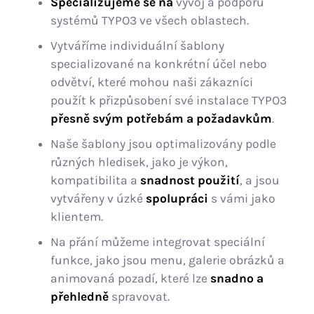
Specializujeme se na
vývoj a podporu
systémů TYPO3 ve všech oblastech.
Vytváříme individuální šablony
specializované na konkrétní účel nebo
odvětví, které mohou naši zákazníci
použít k přizpůsobení své instalace TYPO3
přesně svým potřebám a požadavkům
.
Naše šablony jsou optimalizovány podle
různých hledisek, jako je výkon,
kompatibilita a
snadnost použití
, a jsou
vytvářeny v úzké
spolupráci
s vámi jako
klientem.
Na přání můžeme integrovat speciální
funkce, jako jsou menu, galerie obrázků a
animovaná pozadí, které lze
snadno a
přehledně
spravovat.