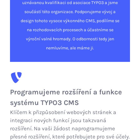
uznávanou kvalifikaci od asociace TYPO3 a jsme
součástí této organizace. Podporujeme vývoj a
design tohoto vysoce výkonného CMS, podílíme se
na rozhodovacích procesech a účastníme se
výroční valné hromady. O odbornosti tedy jen
nemluvíme, ale máme ji.
Programujeme rozšíření a funkce
systému TYPO3 CMS
Klíčem k přizpůsobení webových stránek a
integraci nových funkcí jsou takzvaná
rozšíření. Na vaši žádost naprogramujeme
přesné rozšíření, které potřebujete pro své účely.