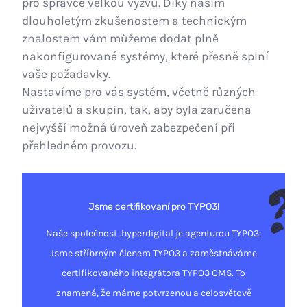
pro správce velkou výzvu. Díky našim
dlouholetým zkušenostem a technickým
znalostem vám můžeme dodat plně
nakonfigurované systémy, které přesně splní
vaše požadavky.
Nastavíme pro vás systém, včetně různých
uživatelů a skupin, tak, aby byla zaručena
nejvyšší možná úroveň zabezpečení při
přehledném provozu.
Jsme certifikovaní pro TYPO3!
Naše společnost .hyperdigital je agenturou TYPO3:
Jsme stříbrným členem TYPO3 a zaměstnáváme
certifikovaného integrátora TYPO3 CMS. To
znamená, že máme potvrzenou a celosvětově