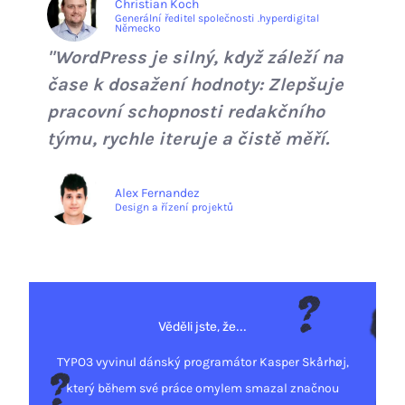
Christian Koch
Generální ředitel společnosti .hyperdigital
Německo
"WordPress je silný, když záleží na
čase k dosažení hodnoty: Zlepšuje
pracovní schopnosti redakčního
týmu, rychle iteruje a čistě měří.
Alex Fernandez
Design a řízení projektů
Věděli jste, že...
TYPO3 vyvinul dánský programátor Kasper Skårhøj,
který během své práce omylem smazal značnou