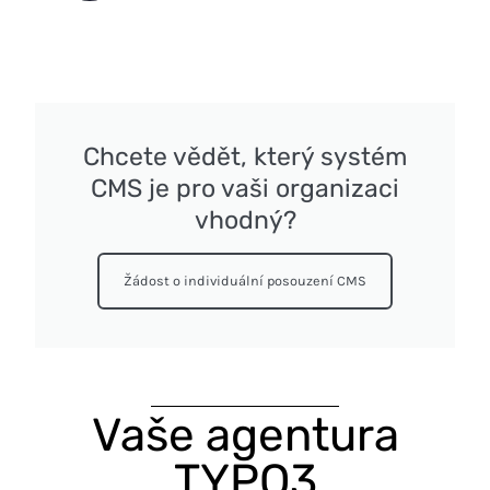
Chcete vědět, který systém
CMS je pro vaši organizaci
vhodný?
Žádost o individuální posouzení CMS
Vaše agentura
TYPO3