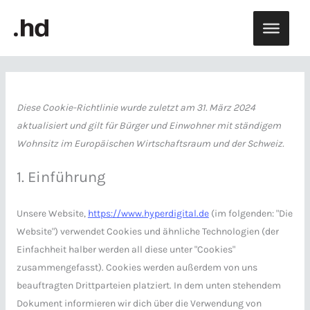
Zum
Inhalt
springen
Consent
Consent
Consent
Consent
Consent
Consent
Consent
Consent
to
to
to
to
to
to
to
to
Diese Cookie-Richtlinie wurde zuletzt am 31. März 2024
service
service
service
service
service
service
service
service
aktualisiert und gilt für Bürger und Einwohner mit ständigem
elementor
wordpress
google-
wpforms
wpml
wordfence
complianz
sonstiges
Wohnsitz im Europäischen Wirtschaftsraum und der Schweiz.
analytics
1. Einführung
Unsere Website,
https://www.hyperdigital.de
(im folgenden: "Die
Website") verwendet Cookies und ähnliche Technologien (der
Einfachheit halber werden all diese unter "Cookies"
zusammengefasst). Cookies werden außerdem von uns
beauftragten Drittparteien platziert. In dem unten stehendem
Dokument informieren wir dich über die Verwendung von