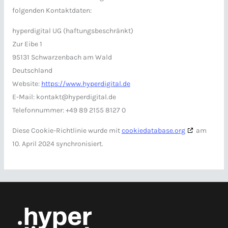
folgenden Kontaktdaten:
hyperdigital UG (haftungsbeschränkt)
Zur Eibe 1
95131 Schwarzenbach am Wald
Deutschland
Website:
https://www.hyperdigital.de
E-Mail:
kontakt@
hyperdigital.de
Telefonnummer: +49 89 2155 8127 0
Diese Cookie-Richtlinie wurde mit
cookiedatabase.org
am
10. April 2024 synchronisiert.