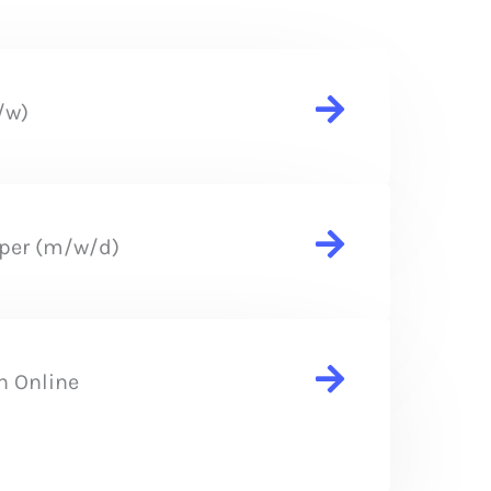
/w)
per (m/w/d)
 Online​