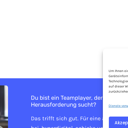
Um Ihnen ei
Geräteinfor
Technologie
auf dieser W
zurückziehe
Du bist ein Teamplayer, der die digit
Herausforderung sucht?
Dienste ver
Das trifft sich gut. Für eine abwechs
Akzep