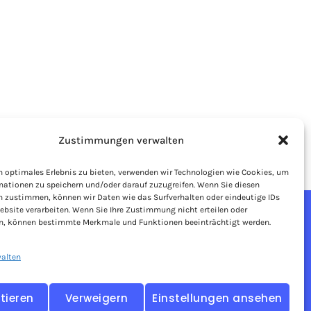
Zustimmungen verwalten
n optimales Erlebnis zu bieten, verwenden wir Technologien wie Cookies, um
mationen zu speichern und/oder darauf zuzugreifen. Wenn Sie diesen
n zustimmen, können wir Daten wie das Surfverhalten oder eindeutige IDs
ebsite verarbeiten. Wenn Sie Ihre Zustimmung nicht erteilen oder
n, können bestimmte Merkmale und Funktionen beeinträchtigt werden.
ale
walten
lungsreiche Karriere
tieren
Verweigern
Einstellungen ansehen