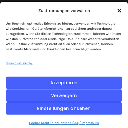
Impressum
Zustimmungen verwalten
Ochrana údajů
Um Ihnen ein optimales Erlebnis zu bieten, verwenden wir Technologien
Kundenlogin
wie Cookies, um Geräteinformationen zu speichern und/oder darauf
zuzugreifen. Wenn Sie diesen Technologien zustimmen, können wir Daten
wie das Surfverhalten oder eindeutige IDs auf dieser Website verarbeiten.
Wenn Sie Ihre Zustimmung nicht erteilen oder zurückziehen, können
Pojďme se spojit!
bestimmte Merkmale und Funktionen beeinträchtigt werden.
Spojte síly s podnikateli, vybudujte si síť, dělejte
Spravovat služby
dobré obchody.
Akzeptieren
Verweigern
Einstellungen ansehen
Copyright © 2026 hyperdigital
Cookie-Richtlinien
Ochrana údajů
Impressum