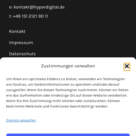
e:
kontakt@hyperdigital.de
t:
+49 151 2121 90 11
Kontakt
Impressum
Datenschutz
Cookie-Richtlinien
Zustimmungen verwalten
Kundenlogin
Um Ihnen ein optimales Erlebnis zu bieten, verwenden wir Technologien
wie Cookies, um Geräteinformationen zu speichern und/oder darauf
zuzugreifen. Wenn Sie diesen Technologien zustimmen, können wir Daten
Verbinden wir uns!
wie das Surfverhalten oder eindeutige IDs auf dieser Website verarbeiten.
Wenn Sie Ihre Zustimmung nicht erteilen oder zurückziehen, können
Schließen Sie sich mit Unternehmern zusammen,
bestimmte Merkmale und Funktionen beeinträchtigt werden.
bauen Sie Ihr Netzwerk auf, machen Sie gute
Dienste verwalten
Geschäfte.