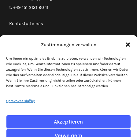
t:
+49 151 2121 90 11
Kontaktujte nás
Impressum
Zustimmungen verwalten
Ochrana údajů
Um Ihnen ein optimales Erlebnis zu bieten, verwenden wir Technologien
Kundenlogin
wie Cookies, um Geräteinformationen zu speichern und/oder darauf
zuzugreifen. Wenn Sie diesen Technologien zustimmen, können wir Daten
wie das Surfverhalten oder eindeutige IDs auf dieser Website verarbeiten.
Wenn Sie Ihre Zustimmung nicht erteilen oder zurückziehen, können
Pojďme se spojit!
bestimmte Merkmale und Funktionen beeinträchtigt werden.
Spojte síly s podnikateli, vybudujte si síť, dělejte
Spravovat služby
dobré obchody.
Akzeptieren
Verweigern