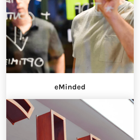
eMinded