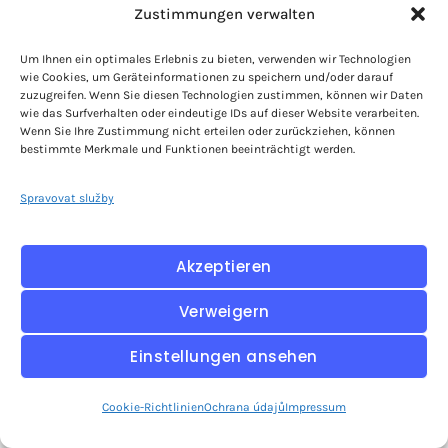
Zustimmungen verwalten
Um Ihnen ein optimales Erlebnis zu bieten, verwenden wir Technologien
wie Cookies, um Geräteinformationen zu speichern und/oder darauf
zuzugreifen. Wenn Sie diesen Technologien zustimmen, können wir Daten
wie das Surfverhalten oder eindeutige IDs auf dieser Website verarbeiten.
Wenn Sie Ihre Zustimmung nicht erteilen oder zurückziehen, können
bestimmte Merkmale und Funktionen beeinträchtigt werden.
Spravovat služby
Klösterl Apotheke
Akzeptieren
Verweigern
Einstellungen ansehen
Cookie-Richtlinien
Ochrana údajů
Impressum