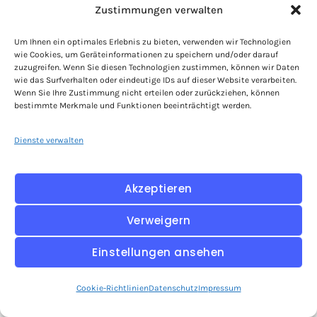
zum Übernehmen
Zustimmungen verwalten
Die folgende Checkliste fasst das Runbook in
Um Ihnen ein optimales Erlebnis zu bieten, verwenden wir Technologien
wie Cookies, um Geräteinformationen zu speichern und/oder darauf
eine kompakte Form, die sich ausdrucken, in
zuzugreifen. Wenn Sie diesen Technologien zustimmen, können wir Daten
ein Ticket-System überführen oder als Vorlage
wie das Surfverhalten oder eindeutige IDs auf dieser Website verarbeiten.
für Wartungsverträge verwenden lässt.
Wenn Sie Ihre Zustimmung nicht erteilen oder zurückziehen, können
bestimmte Merkmale und Funktionen beeinträchtigt werden.
6 Schritte der Patch-Management Checkliste:
Erkennung:
Wöchentlicher Check auf
Dienste verwalten
neue Updates (Core, Plugins/Extensions,
Themes). Kategorisierung in kritisch,
Akzeptieren
wichtig, optional.
Staging-Vorbereitung:
Datenbank-Dump
Verweigern
erstellen, Dateisystem-Stand
Einstellungen ansehen
dokumentieren, Error-Logs leeren.
Staging-Deployment:
Patch einspielen,
Cookie-Richtlinien
Datenschutz
Impressum
CLI-Befehle je CMS ausführen,