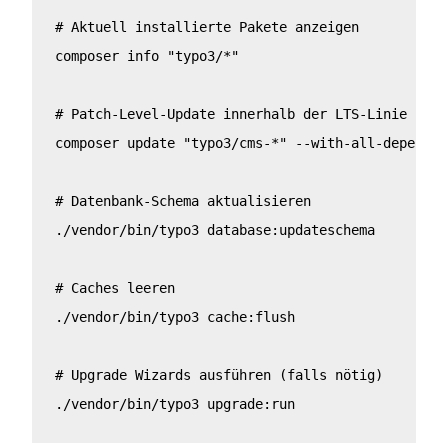
# Aktuell installierte Pakete anzeigen

composer info "typo3/*"

# Patch-Level-Update innerhalb der LTS-Linie

composer update "typo3/cms-*" --with-all-dependenc
# Datenbank-Schema aktualisieren

./vendor/bin/typo3 database:updateschema

# Caches leeren

./vendor/bin/typo3 cache:flush

# Upgrade Wizards ausführen (falls nötig)

./vendor/bin/typo3 upgrade:run