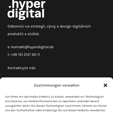
Odborníci na strategii, vývoj a design digitálních
produktů a služeb.
e:
kontakt@hyperdigital.de
t:
+49 151 2121 90 11
Kontaktujte nás
Impressum
Zustimmungen verwalten
Ochrana údajů
Um Ihnen ein optimales Erlebnis zu bieten, verwenden wir Technologien
Kundenlogin
wie Cookies, um Geräteinformationen zu speichern und/oder darauf
zuzugreifen. Wenn Sie diesen Technologien zustimmen, können wir Daten
wie das Surfverhalten oder eindeutige IDs auf dieser Website verarbeiten.