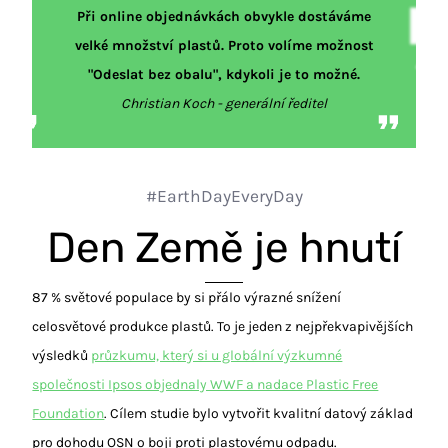
Při online objednávkách obvykle dostáváme
velké množství plastů. Proto volíme možnost
"Odeslat bez obalu", kdykoli je to možné.
Christian Koch - generální ředitel
#EarthDayEveryDay
Den Země je hnutí
87 % světové populace by si přálo výrazné snížení
celosvětové produkce plastů. To je jeden z nejpřekvapivějších
výsledků
průzkumu, který si u globální výzkumné
společnosti Ipsos objednaly WWF a nadace Plastic Free
Foundation
. Cílem studie bylo vytvořit kvalitní datový základ
pro dohodu OSN o boji proti plastovému odpadu.