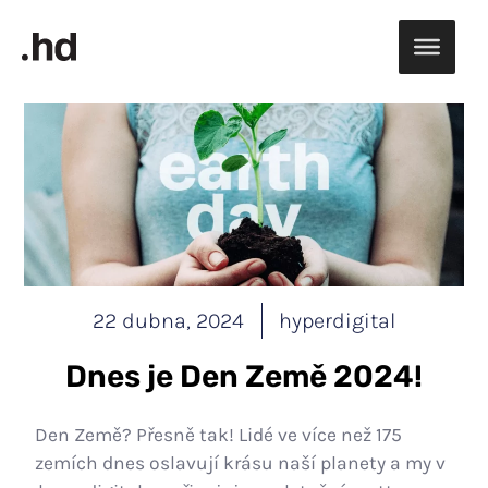
Přeskočit
na
obsah
22 dubna, 2024
hyperdigital
Dnes je Den Země 2024!
Den Země? Přesně tak! Lidé ve více než 175
zemích dnes oslavují krásu naší planety a my v