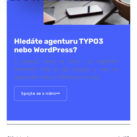
Hledáte agenturu TYPO3
nebo WordPress?
A takový, který se dívá i za digitální
horizont? Pak je váš projekt u nás ve
správných rukou. Těšíme se na vás!
Spojte se s námi
Prev
Nex