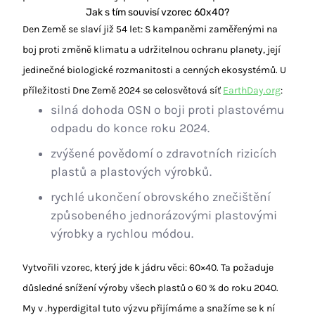
Jak s tím souvisí vzorec 60x40?
Den Země se slaví již 54 let: S kampaněmi zaměřenými na
boj proti změně klimatu a udržitelnou ochranu planety, její
jedinečné biologické rozmanitosti a cenných ekosystémů. U
příležitosti Dne Země 2024 se celosvětová síť
EarthDay.org
:
silná dohoda OSN o boji proti plastovému
odpadu do konce roku 2024.
zvýšené povědomí o zdravotních rizicích
plastů a plastových výrobků.
rychlé ukončení obrovského znečištění
způsobeného jednorázovými plastovými
výrobky a rychlou módou.
Vytvořili vzorec, který jde k jádru věci: 60×40. Ta požaduje
důsledné snížení výroby všech plastů o 60 % do roku 2040.
My v .hyperdigital tuto výzvu přijímáme a snažíme se k ní